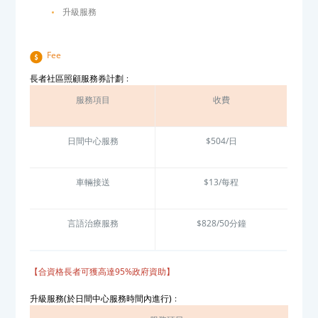
升級服務
Fee
長者社區照顧服務券計劃
﹕
服務項目
收費
日間中心服務
$504/日
車輛接送
$13/每程
言語治療服務
$828/50分鐘
【合資格長者可獲高達95%政府資助】
升級服務(於日間中心服務時間內進行)﹕