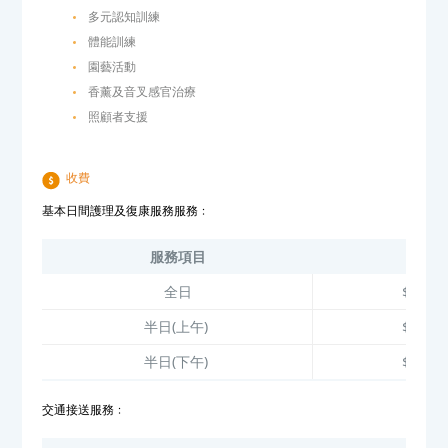
多元認知訓練
體能訓練
園藝活動
香薰及音叉感官治療
照顧者支援
收費
基本日間護理及復康服務服務﹕
服務項目
費用
全日
$750/
半日(上午)
$490/
半日(下午)
$410/
交通接送服務﹕