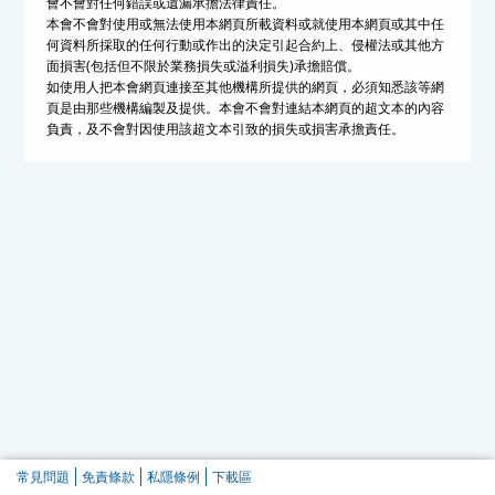
會不會對任何錯誤或遺漏承擔法律責任。
本會不會對使用或無法使用本網頁所載資料或就使用本網頁或其中任
何資料所採取的任何行動或作出的決定引起合約上、侵權法或其他方
面損害(包括但不限於業務損失或溢利損失)承擔賠償。
如使用人把本會網頁連接至其他機構所提供的網頁，必須知悉該等網
頁是由那些機構編製及提供。本會不會對連結本網頁的超文本的內容
負責，及不會對因使用該超文本引致的損失或損害承擔責任。
常見問題
免責條款
私隱條例
下載區