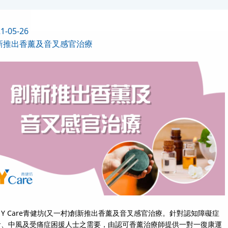
1-05-26
新推出香薰及音叉感官治療
 Care青健坊(又一村)創新推出香薰及音叉感官治療。針對認知障礙症
者、中風及受痛症困援人士之需要，由認可香薰治療師提供一對一復康運