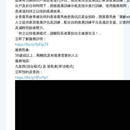
如果有治療師到戶為患者進行評估，按患者情況度身設計家居復康訓練，
出戶及於任何時間下，跟隨復康訓練示範及指示進行訓練。使用服務期間
患者達到持之以恆的復康效果。
女青賽馬會青健坊得到香港賽馬會慈善信託基金捐助，開展賽馬會「樂齡e
人士提供家居復康評估及訓練，配合自助復康訓練平台及遙距支援。計劃
及減輕照顧者壓力。
「持之以恆復康模式，讓離院長者重拾自主健康生活！」
立即了解服務詳情：
https://bit.ly/3yEIp73
服務對象:
50歲或以上，剛離院及有復康需要的人士
服務地區:
九龍西(混合模式) 及 港島東(單項模式)
立即預約及查詢：
https://bit.ly/3PxrFp1