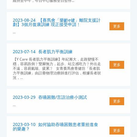
維持至中午，今日中心服務全日暫停...
2023-08-24
【賽馬會「樂齡e健」離院支援計
劃】3個月復康訓練 現正接受申請﹗
更多
...
2023-07-14
長者肌力平衡訓練
【Y Care 長者肌力平衡訓練】年紀漸大，走路變慢不
穩，容易跌倒﹖雙腳無力，起步、站立感吃力﹖外出走
更多
不遠，容易氣喘、疲累﹖ 女青賽馬會青健坊「長者肌
力平衡訓練」由註冊物理治療師進行評估，根據長者狀
況，...
2023-03-29
吞嚥困難/言語治療小測試
更多
...
2023-03-10
如何協助吞嚥困難患者重拾進食
的樂趣？
更多
...