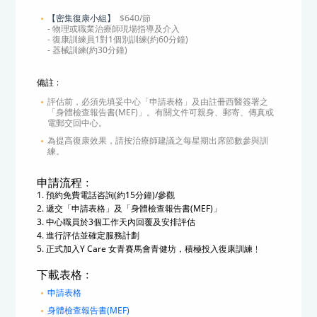
【密集復康小組】
$640/節
- 物理或職業治療師現場指導及介入
- 復康訓練員1對1個別訓練(約60分鐘)
- 器械訓練(約30分鐘)
備註﹕
評估前，必須先填妥中心「申請表格」及由註冊西醫簽署之
「身體檢查報告書(MEF)」。有關文件可親身、郵寄、傳真或
電郵交回中心。
為提高復康效果，請按治療師建議之每星期出席節數參與訓
練。
申請流程﹕
1. 預約免費電話咨詢(約15分鐘)/參觀
2. 遞交「申請表格」及「身體檢查報告書(MEF)」
3. 中心職員於3個工作天內回覆及安排評估
4. 進行評估並確定服務計劃
5. 正式加入Y Care 女青賽馬會青健坊，積極投入復康訓練﹗
下載表格﹕
申請表格
身體檢查報告書(MEF)