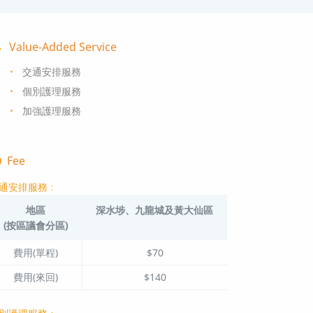
Value-Added Service
交通安排服務
個別護理服務
加強護理服務
Fee
通安排服務﹕
地區
深水埗、九龍城及黃大仙區
(按區議會分區)
費用(單程)
$70
費用(來回)
$140