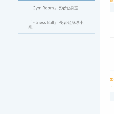
個
「Gym Room」長者健身室
「Fitness Ball」 長者健身球小
組
加