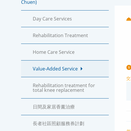
Chuen)
Day Care Services
Rehabilitation Treatment
Home Care Service
Value-Added Service
交
Rehabilitation treatment for
total knee replacement
日間及家居香薰治療
長者社區照顧服務券計劃