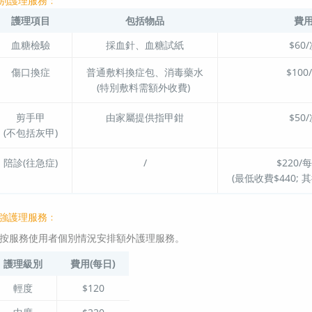
別護理服務﹕
護理項目
包括物品
費
血糖檢驗
採血針、血糖試紙
$60
傷口換症
普通敷料換症包、消毒藥水
$100
(特別敷料需額外收費)
剪手甲
由家屬提供指甲鉗
$50
(不包括灰甲)
陪診(往急症)
/
$220/
(最低收費$440; 
強護理服務﹕
按服務使用者個別情況安排額外護理服務。
護理級別
費用(每日)
輕度
$120