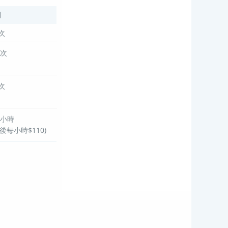
用
/次
/次
/次
每小時
其後每小時$110)