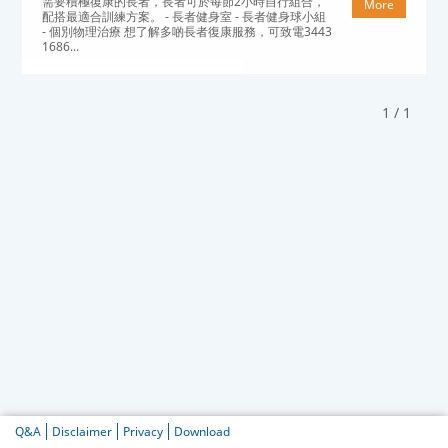
需要積極復康的長者，長者可於每節2小時自行組合，
More
配搭最適合訓練方案。 - 長者健身室 - 長者健身球小組
- 個別物理治療 想了解多啲長者復康服務，可致電3443
1686...
1 / 1
Q&A
Disclaimer
Privacy
Download