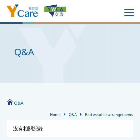
Q&A
Q&A
Home
Q&A
Bad weather arrangements
沒有相關紀錄