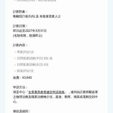
計劃對象﹕
剛離院(1個月內) 及 有復康需要人士
計劃日期﹕
即日起至2027年3月31日
(名額有限，額滿即止)
計劃內容﹕
專業評估1次
日間復康訓練(半日) 8次 或
日間復康訓練(全日) 4次
跟進評估1次
收費﹕$3,840
申請方法﹕
填妥中心「
女青賽馬會青健坊申請表格
」，連同由註冊西醫簽署
之物理治療及職業治療轉介信，親身、郵寄、傳真或電郵交回中
心。
條款及細則﹕