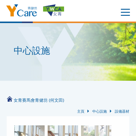
中心設施
女青賽馬會青健坊 (何文田)
主頁
中心設施
設備器材